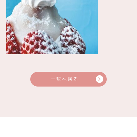
一覧へ戻る
arrow_forward_ios