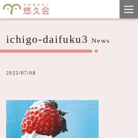
ichigo-daifuku3
News
2022/07/08