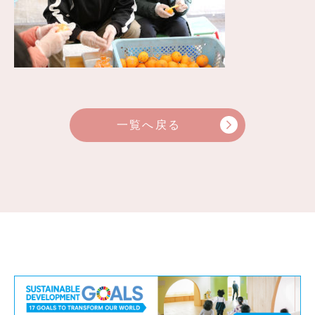
一覧へ戻る
arrow_forward_ios