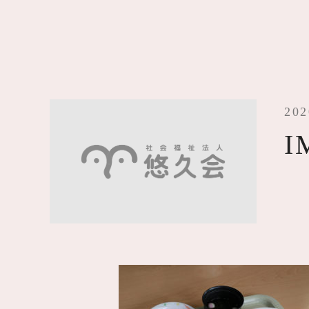
202
I