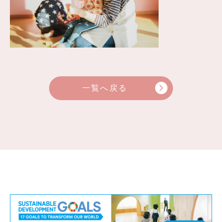
一覧へ戻る
arrow_forward_ios